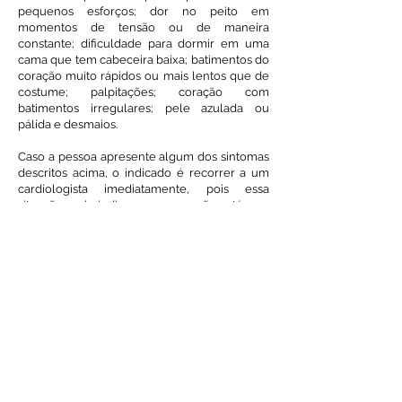
pequenos esforços; dor no peito em
momentos de tensão ou de maneira
constante; dificuldade para dormir em uma
cama que tem cabeceira baixa; batimentos do
coração muito rápidos ou mais lentos que de
costume; palpitações; coração com
batimentos irregulares; pele azulada ou
pálida e desmaios.
Caso a pessoa apresente algum dos sintomas
descritos acima, o indicado é recorrer a um
cardiologista imediatamente, pois essa
situação pode indicar que o coração está com
algum problema e que precisa de tratamento
para que a vida não seja colocada em risco.
Exames para identificar problemas no
coração
Para identificar algum problema no
coração do paciente, o médico pode solicitar
um ecocardiograma, o eletrocardiograma, o
teste ergométrico ou, ainda, a ressonância
magnética.