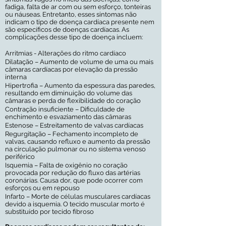
fadiga, falta de ar com ou sem esforço, tonteiras
ou náuseas. Entretanto, esses sintomas não
indicam o tipo de doença cardíaca presente nem
são específicos de doenças cardíacas. As
complicações desse tipo de doença incluem:
Arritmias - Alterações do ritmo cardíaco
Dilatação – Aumento de volume de uma ou mais
câmaras cardíacas por elevação da pressão
interna
Hipertrofia – Aumento da espessura das paredes,
resultando em diminuição do volume das
câmaras e perda de flexibilidade do coração
Contração insuficiente – Dificuldade de
enchimento e esvaziamento das câmaras
Estenose – Estreitamento de valvas cardíacas
Regurgitação – Fechamento incompleto de
valvas, causando refluxo e aumento da pressão
na circulação pulmonar ou no sistema venoso
periférico
Isquemia – Falta de oxigênio no coração
provocada por redução do fluxo das artérias
coronárias. Causa dor, que pode ocorrer com
esforços ou em repouso
Infarto – Morte de células musculares cardíacas
devido a isquemia. O tecido muscular morto é
substituído por tecido fibroso