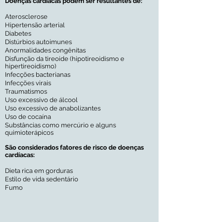
Doenças cardíacas podem ser resultantes de:
Aterosclerose
Hipertensão arterial
Diabetes
Distúrbios autoimunes
Anormalidades congênitas
Disfunção da tireoide (hipotireoidismo e
hipertireoidismo)
Infecções bacterianas
Infecções virais
Traumatismos
Uso excessivo de álcool
Uso excessivo de anabolizantes
Uso de cocaína
Substâncias como mercúrio e alguns
quimioterápicos
São considerados fatores de risco de doenças
cardíacas:
Dieta rica em gorduras
Estilo de vida sedentário
Fumo