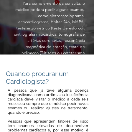
Para complemento da consulta, o
médico poderá pedir alguns exames,
como eletrocardiograma,
ecocardiograma, Holter 24h, MAPA,
teste ergométrico (teste de esforço),
cintilografia miocárdica, tomografia de
artérias coronárias, ressonância
magnética do coração, teste de
inclinação (Tilt test) ou cateterismo
cardíaco.
Quando procurar um
Cardiologista?
A pessoa que já teve alguma doença
diagnosticada, como arritmia ou insuficiência
cardíaca deve visitar o médico a cada seis
meses ou sempre que o médico pedir novos
exames ou realizar ajustes de tratamento,
quando é preciso.
Pessoas que apresentam fatores de risco
tem chances elevadas de desenvolver
problemas cardíacos e, por esse motivo, é