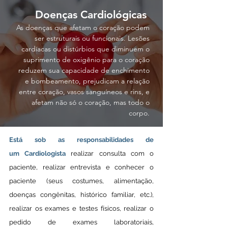
Doenças Cardiológicas
As doenças que afetam o coração podem
ser estruturais ou funcionais. Lesões
cardíacas ou distúrbios que diminuem o
suprimento de oxigênio para o coração
reduzem sua capacidade de enchimento
e bombeamento, prejudicam a relação
entre coração, vasos sanguíneos e rins, e
afetam não só o coração, mas todo o
corpo.
Está sob as responsabilidades de
um Cardiologista
realizar consulta com o
paciente, realizar entrevista e conhecer o
paciente (seus costumes, alimentação,
doenças congênitas, histórico familiar, etc.),
realizar os exames e testes físicos, realizar o
pedido de exames laboratoriais,