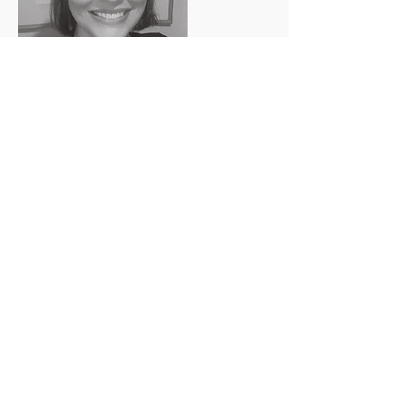
Ms. Aline Carneiro
Psicóloga
Psicóloga. Mestre em Psicobiologia (linha de
pesquisa: Avaliação Cognitiva em pacientes com
distúrbio de sono do Departamento de
Psicobiologia da Universidade Federal de São
Paulo - UNIFESP), com bolsa CAPES. Especialista
em Exercício Físico, Atividade Física e os
Aspectos Psicobiológicos pela Universidade
Federal de São Paulo - UNIFESP, com bolsa
FAPESP. Bacharel em Psicologia pela
Universidade Tuiuti do Paraná - UTP, possui o
título de Psicóloga pela Universidade Tuiuti do
Paraná - UTP. Formação Técnica em ABA,
Análise do Comportamento Aplicado.