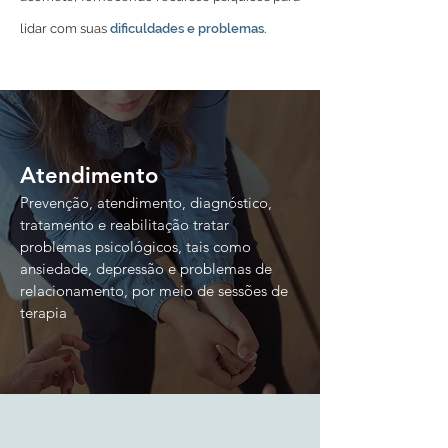
lidar com suas
dificuldades e problemas.
Atendimento
Prevenção, atendimento, diagnóstico,
tratamento e reabilitação
tratar
problemas psicológicos, tais como
ansiedade, depressão e problemas de
relacionamento, por meio de sessões de
terapia
.